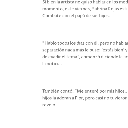
Si bien la artista no quiso hablar en los m
momento, este viernes, Sabrina Rojas estu
Combate con el papá de sus hijos.
"Hablo todos los días con él, pero no habl
separación nada más le puse: 'estás bien' y 
de evadir el tema", comenzó diciendo la ac
la noticia.
También contó: "Me enteré por mis hijos...
hijos la adoran a Flor, pero casi no tuvier
reveló.