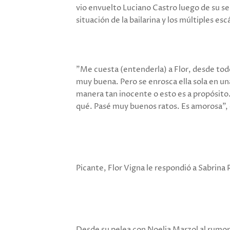
vio envuelto Luciano Castro luego de su se
situación de la bailarina y los múltiples es
"Me cuesta (entenderla) a Flor, desde todo
muy buena. Pero se enrosca ella sola en un
manera tan inocente o esto es a propósito.
qué. Pasé muy buenos ratos. Es amorosa", 
Picante, Flor Vigna le respondió a Sabrina 
Desde su pelea con Noelia Marzol al rumor