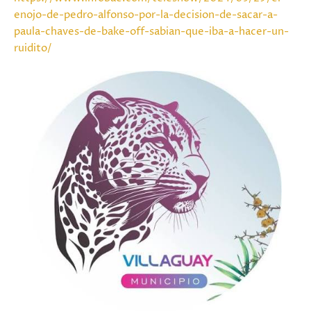
enojo-de-pedro-alfonso-por-la-decision-de-sacar-a-
paula-chaves-de-bake-off-sabian-que-iba-a-hacer-un-
ruidito/