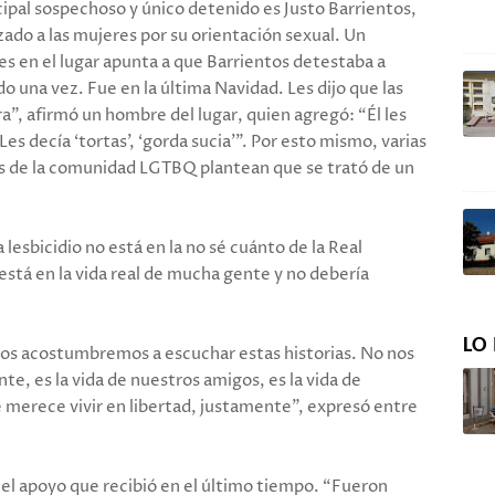
ncipal sospechoso y único detenido es Justo Barrientos,
ado a las mujeres por su orientación sexual. Un
s en el lugar apunta a que Barrientos detestaba a
o una vez. Fue en la última Navidad. Les dijo que las
ra”, afirmó un hombre del lugar, quien agregó: “Él les
es decía ‘tortas’, ‘gorda sucia’”. Por esto mismo, varias
s de la comunidad LGTBQ plantean que se trató de un
 lesbicidio no está en la no sé cuánto de la Real
está en la vida real de mucha gente y no debería
LO 
os acostumbremos a escuchar estas historias. No nos
e, es la vida de nuestros amigos, es la vida de
e merece vivir en libertad, justamente”, expresó entre
r el apoyo que recibió en el último tiempo. “Fueron