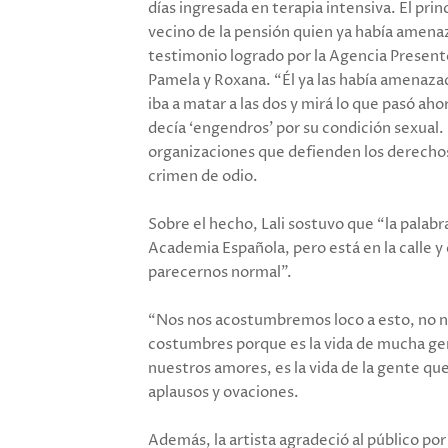
días ingresada en terapia intensiva. El pri
vecino de la pensión quien ya había amenaz
testimonio logrado por la Agencia Presente
Pamela y Roxana. “Él ya las había amenazad
iba a matar a las dos y mirá lo que pasó aho
decía ‘engendros’ por su condición sexual. L
organizaciones que defienden los derecho
crimen de odio.
Sobre el hecho, Lali sostuvo que “la palabra
Academia Española, pero está en la calle y 
parecernos normal”.
“Nos nos acostumbremos loco a esto, no n
costumbres porque es la vida de mucha gent
nuestros amores, es la vida de la gente qu
aplausos y ovaciones.
Además, la artista agradeció al público po