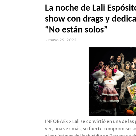
La noche de Lali Espósit
show con drags y dedic
“No están solos”
mayo 29, 2024
INFOBAE<> Lali se convirtió en una de las 
ver, una vez más, su fuerte compromiso soc