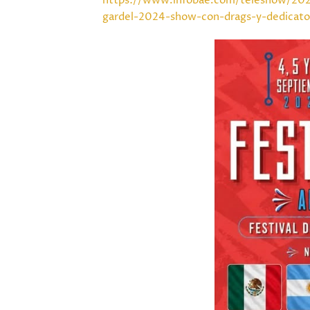
https://www.infobae.com/teleshow/2024
gardel-2024-show-con-drags-y-dedicator