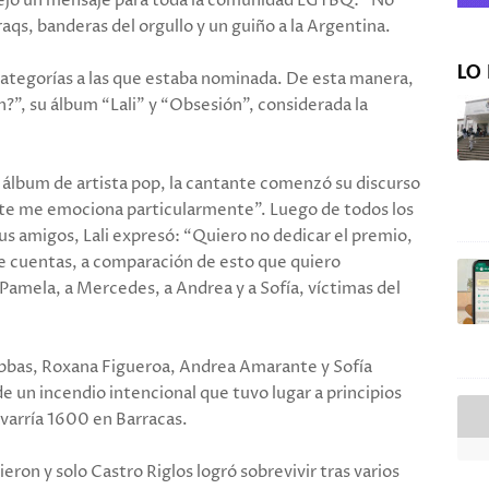
y dejó un mensaje para toda la comunidad LGTBQ: “No
aqs, banderas del orgullo y un guiño a la Argentina.
LO 
7 categorías a las que estaba nominada. De esta manera,
?”, su álbum “Lali” y “Obsesión”, considerada la
or álbum de artista pop, la cantante comenzó su discurso
este me emociona particularmente”. Luego de todos los
sus amigos, Lali expresó: “Quiero no dedicar el premio,
 de cuentas, a comparación de esto que quiero
amela, a Mercedes, a Andrea y a Sofía, víctimas del
obbas, Roxana Figueroa, Andrea Amarante y Sofía
de un incendio intencional que tuvo lugar a principios
avarría 1600 en Barracas.
ron y solo Castro Riglos logró sobrevivir tras varios