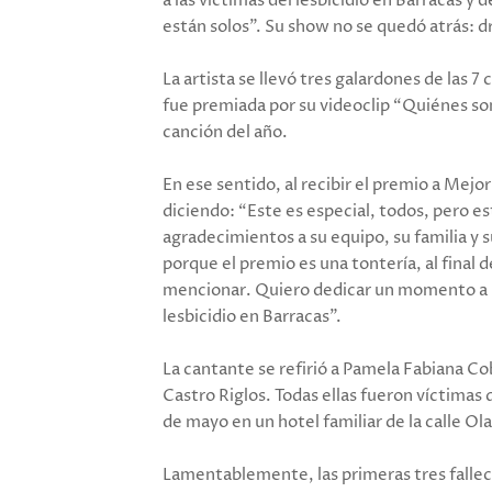
a las víctimas del lesbicidio en Barracas 
están solos”. Su show no se quedó atrás: dr
La artista se llevó tres galardones de las 
fue premiada por su videoclip “Quiénes son
canción del año.
En ese sentido, al recibir el premio a Mej
diciendo: “Este es especial, todos, pero 
agradecimientos a su equipo, su familia y 
porque el premio es una tontería, al final
mencionar. Quiero dedicar un momento a P
lesbicidio en Barracas”.
La cantante se refirió a Pamela Fabiana C
Castro Riglos. Todas ellas fueron víctimas 
de mayo en un hotel familiar de la calle Ol
Lamentablemente, las primeras tres fallecie