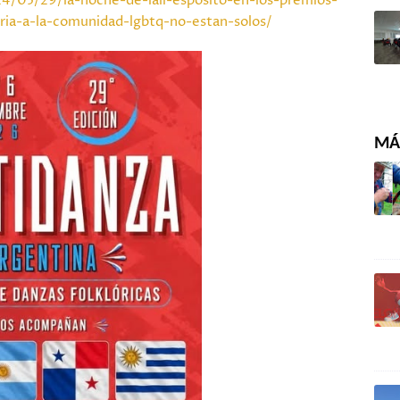
/05/29/la-noche-de-lali-esposito-en-los-premios-
ia-a-la-comunidad-lgbtq-no-estan-solos/
MÁS