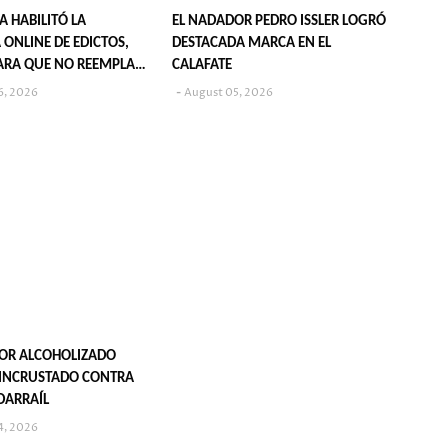
IA HABILITÓ LA
EL NADADOR PEDRO ISSLER LOGRÓ
 ONLINE DE EDICTOS,
DESTACADA MARCA EN EL
ARA QUE NO REEMPLAZA
CALAFATE
CACIÓN EN DIARIOS
6, 2026
August 05, 2026
OR ALCOHOLIZADO
INCRUSTADO CONTRA
DARRAÍL
4, 2026