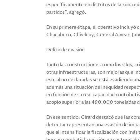
específicamente en distritos de la zona n
partidos”, agregó.
En su primera etapa, el operativo incluyó
Chacabuco, Chivilcoy, General Alvear, Juní
Delito de evasión
Tanto las construcciones como los silos, cr
otras infraestructuras, son mejoras que inc
eso, al no declararlas se está evadiendo u
además una situación de inequidad respect
en función de su real capacidad contributi
acopio superior a las 490.000 toneladas 
En ese sentido, Girard destacó que las co
detectar representan una evasión de impac
que al intensificar la fiscalización con má
buscan combatir la evasión en sectores de 