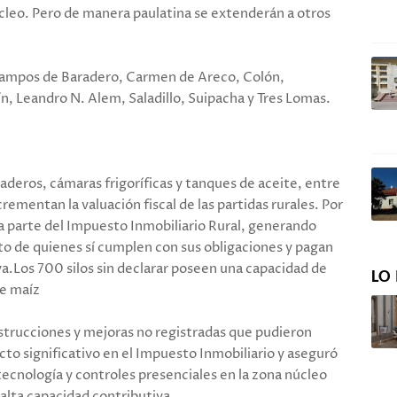
úcleo. Pero de manera paulatina se extenderán a otros
 campos de Baradero, Carmen de Areco, Colón,
n, Leandro N. Alem, Saladillo, Suipacha y Tres Lomas.
iaderos, cámaras frigoríficas y tanques de aceite, entre
rementan la valuación fiscal de las partidas rurales. Por
na parte del Impuesto Inmobiliario Rural, generando
o de quienes sí cumplen con sus obligaciones y pagan
va.Los 700 silos sin declarar poseen una capacidad de
LO 
de maíz
nstrucciones y mejoras no registradas que pudieron
to significativo en el Impuesto Inmobiliario y aseguró
s tecnología y controles presenciales en la zona núcleo
alta capacidad contributiva.