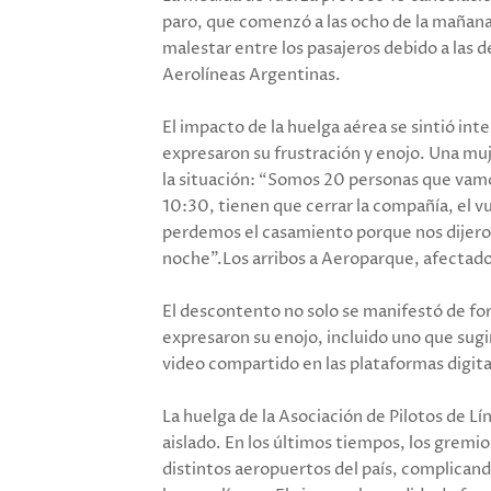
paro, que comenzó a las ocho de la mañana
malestar entre los pasajeros debido a las 
Aerolíneas Argentinas.
El impacto de la huelga aérea se sintió in
expresaron su frustración y enojo. Una mu
la situación: “Somos 20 personas que vamos
10:30, tienen que cerrar la compañía, el vu
perdemos el casamiento porque nos dijeron
noche”.Los arribos a Aeroparque, afectado
El descontento no solo se manifestó de form
expresaron su enojo, incluido uno que sugir
video compartido en las plataformas digita
La huelga de la Asociación de Pilotos de L
aislado. En los últimos tiempos, los gremi
distintos aeropuertos del país, complican