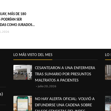
UAY, MÁS DE 180
 PODRÍAN SER
DAS COMO JURADOS
S EN 2027
5, 2026
LO MÁS VISTO DEL MES
LO 
CESANTEARON A UNA ENFERMERA
TRAS SUMARIO POR PRESUNTOS
MALTRATOS A PACIENTES
julio 20, 2026
s)
NO HAY ALERTA OFICIAL: VOLVIÓ A
DIFUNDIRSE UNA CADENA SOBRE