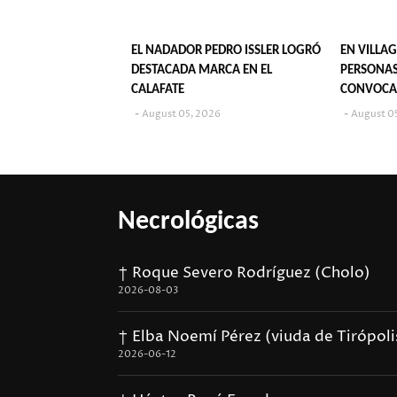
EL NADADOR PEDRO ISSLER LOGRÓ
EN VILLAG
DESTACADA MARCA EN EL
PERSONAS
CALAFATE
CONVOCA
POPULARE
August 05, 2026
August 0
Necrológicas
† Roque Severo Rodríguez (Cholo)
2026-08-03
† Elba Noemí Pérez (viuda de Tirópoli
2026-06-12