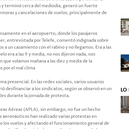
 y terminó cerca del mediodía, generó un fuerte
demoras y cancelaciones de vuelos, principalmente de
tensamente en el aeropuerto, donde los pasajeros
jer, entrevistada por Telefe, comentó indignada sobre
 a un casamiento con el rabino y no llegamos. Era a las
elo era a las 9 y media, no nos dijeron nada, nos
 que volamos mañana a las diez y media de la
s por el mal clima
a presencial. En las redes sociales, varios usuarios
ió desfinanciar a los sindicatos, según se observó en un
LO 
les durante la jornada de protesta.
íneas Aéreas (APLA), sin embargo, no fue un hecho
os aeronáuticos han realizado varias protestas en
do los vuelos y afectando el funcionamiento general de