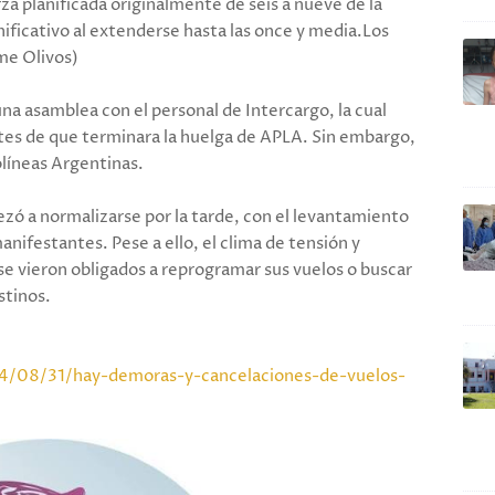
rza planificada originalmente de seis a nueve de la
ficativo al extenderse hasta las once y media.Los
me Olivos)
una asamblea con el personal de Intercargo, la cual
tes de que terminara la huelga de APLA. Sin embargo,
líneas Argentinas.
zó a normalizarse por la tarde, con el levantamiento
anifestantes. Pese a ello, el clima de tensión y
 se vieron obligados a reprogramar sus vuelos o buscar
stinos.
4/08/31/hay-demoras-y-cancelaciones-de-vuelos-