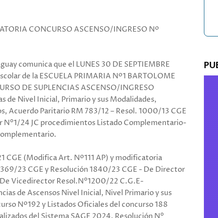
OCATORIA CONCURSO ASCENSO/INGRESO Nº
llaguay comunica que el LUNES 30 DE SEPTIEMBRE
PU
cal escolar de la ESCUELA PRIMARIA Nº1 BARTOLOME
CONCURSO DE SUPLENCIAS ASCENSO/INGRESO
 de Nivel Inicial, Primario y sus Modalidades,
os, Acuerdo Paritario RM 783/12 – Resol. 1000/13 CGE
r N°1/24 JC procedimientos Listado Complementario-
 Complementario.
1 CGE (Modifica Art. Nº111 AP) y modificatoria
0369/23 CGE y Resolución 1840/23 CGE - De Director
 De Vicedirector Resol.N°1200/22 C.G.E-
cias de Ascensos Nivel Inicial, Nivel Primario y sus
urso Nº192 y Listados Oficiales del concurso 188
alizados del Sistema SAGE 2024. Resolución N°