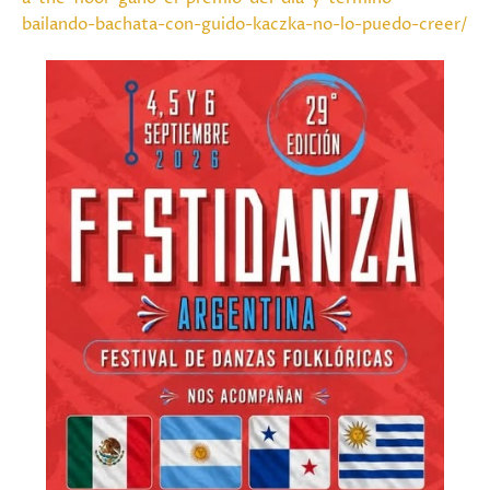
bailando-bachata-con-guido-kaczka-no-lo-puedo-creer/