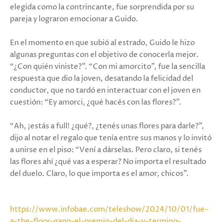
elegida como la contrincante, fue sorprendida por su
pareja y lograron emocionar a Guido.
En el momento en que subió al estrado, Guido le hizo
algunas preguntas con el objetivo de conocerla mejor.
“¿Con quién viniste?”. “Con mi amorcito”, fue la sencilla
respuesta que dio la joven, desatando la felicidad del
conductor, que no tardó en interactuar con el joven en
cuestión: “Ey amorci, ¿qué hacés con las flores?”.
“Ah, ¡estás a full! ¿qué?, ¿tenés unas flores para darle?”,
dijo al notar el regalo que tenía entre sus manos y lo invitó
a unirse en el piso: “Vení a dárselas. Pero claro, si tenés
las flores ahí ¿qué vas a esperar? No importa el resultado
del duelo. Claro, lo que importa es el amor, chicos”.
https://www.infobae.com/teleshow/2024/10/01/fue-
a-the-floor-gano-el-premio-del-dia-y-termino-