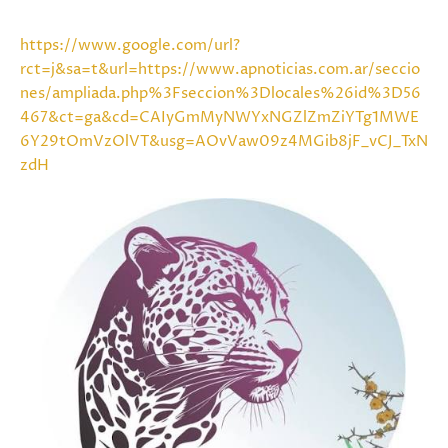
https://www.google.com/url?
rct=j&sa=t&url=https://www.apnoticias.com.ar/seccio
nes/ampliada.php%3Fseccion%3Dlocales%26id%3D56
467&ct=ga&cd=CAIyGmMyNWYxNGZlZmZiYTg1MWE
6Y29tOmVzOlVT&usg=AOvVaw09z4MGib8jF_vCJ_TxN
zdH