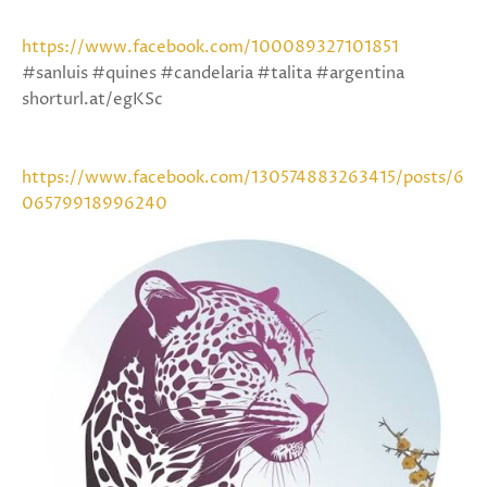
https://www.facebook.com/100089327101851
#sanluis #quines #candelaria #talita #argentina
shorturl.at/egKSc
https://www.facebook.com/130574883263415/posts/6
06579918996240