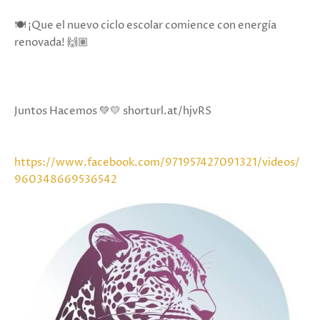
🍽️ ¡Que el nuevo ciclo escolar comience con energía
renovada! 🙌🏽
Juntos Hacemos 💚💛 shorturl.at/hjvRS
https://www.facebook.com/971957427091321/videos/
960348669536542