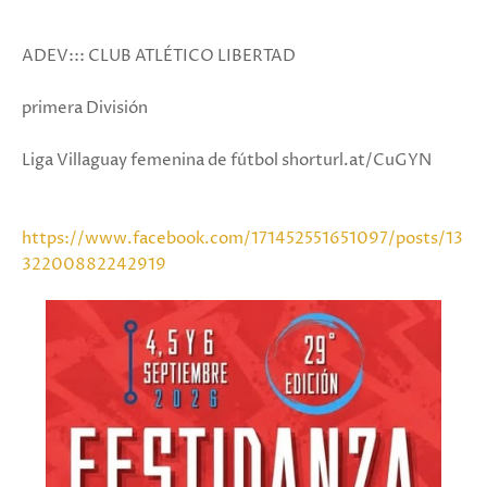
ADEV::: CLUB ATLÉTICO LIBERTAD
primera División
Liga Villaguay femenina de fútbol shorturl.at/CuGYN
https://www.facebook.com/171452551651097/posts/13
32200882242919