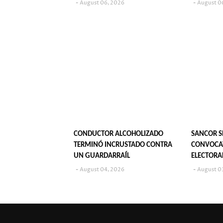
SU PUBLI
August 06, 2026
August 0
CONDUCTOR ALCOHOLIZADO
SANCOR S
TERMINÓ INCRUSTADO CONTRA
CONVOCAT
UN GUARDARRAÍL
ELECTORA
August 04, 2026
August 0