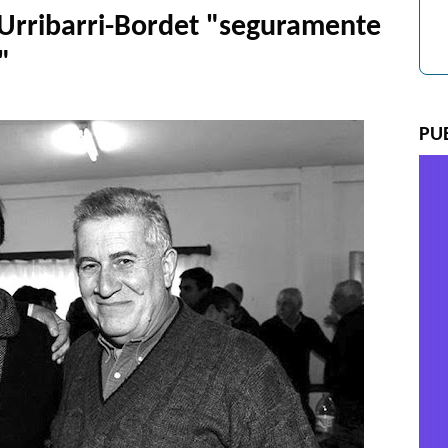
 Urribarri-Bordet "seguramente
"
PU