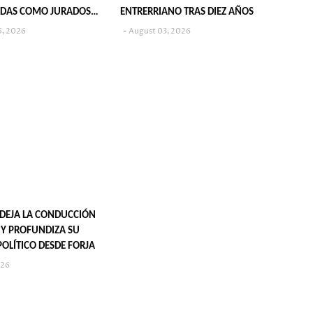
DAS COMO JURADOS
ENTRERRIANO TRAS DIEZ AÑOS
S EN 2027
5, 2026
August 03, 2026
DEJA LA CONDUCCIÓN
T Y PROFUNDIZA SU
POLÍTICO DESDE FORJA
026