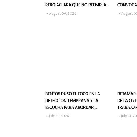
PERO ACLARA QUE NO REEMPLAZA
CONVOCA
SU PUBLICACIÓN EN DIARIOS
POPULARE
August 06, 2026
August 0
BENTOS PUSO EL FOCO EN LA
RETAMAR 
DETECCIÓN TEMPRANA Y LA
DE LA CG
ESCUCHA PARA ABORDAR
TRABAJO 
VIOLENCIA EN LA NIÑEZ
July 31, 2026
July 31, 2