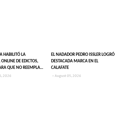
IA HABILITÓ LA
EL NADADOR PEDRO ISSLER LOGRÓ
 ONLINE DE EDICTOS,
DESTACADA MARCA EN EL
ARA QUE NO REEMPLAZA
CALAFATE
CACIÓN EN DIARIOS
6, 2026
August 05, 2026