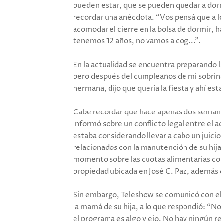
pueden estar, que se pueden quedar a dor
recordar una anécdota. “Vos pensá que a l
acomodar el cierre en la bolsa de dormir, ha
tenemos 12 años, no vamos a cog...”.
En la actualidad se encuentra preparando la
pero después del cumpleaños de mi sobrina, 
hermana, dijo que quería la fiesta y ahí es
Cabe recordar que hace apenas dos semanas
informó sobre un conflicto legal entre el ac
estaba considerando llevar a cabo un juicio
relacionados con la manutención de su hija
momento sobre las cuotas alimentarias cor
propiedad ubicada en José C. Paz, además d
Sin embargo, Teleshow se comunicó con el a
la mamá de su hija, a lo que respondió: “N
el programa es algo viejo. No hay ningún 