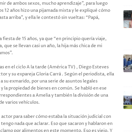
mir de ambos sexos, mucho aprendizaje”, para luego
os 12 años hizo una pijamada mixta y le expliqué cómo
sta arriba”, y ella le contestó sin vueltas: “Papá,
 fiesta de 15 años, ya que “en principio quería viaje,
que se llevan casi un año, la hija más chica de mi
tamos”.
 en el ciclo A la tarde (América TV) , Diego Esteves
tor y su expareja Gloria Carrá . Según el periodista, ella
 a su exmarido, por una serie de asuntos legales
 y la propiedad de bienes en común. Se habló en ese
respondientes a Amelia y también la división de una
e varios vehículos.
ctor para saber cómo estaba la situación judicial con
o tengo nada que aclarar. Eso que sacaron y hablaron en
reclamo por alimentos en este momento. Eso es viejo. Y