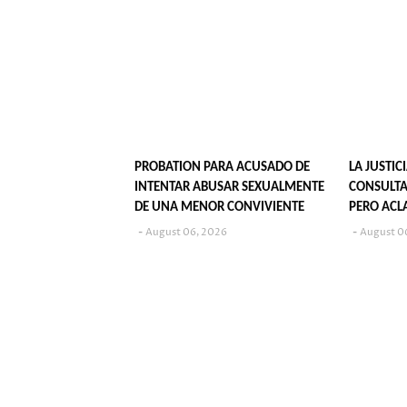
PROBATION PARA ACUSADO DE
LA JUSTIC
INTENTAR ABUSAR SEXUALMENTE
CONSULTA
DE UNA MENOR CONVIVIENTE
PERO ACL
SU PUBLI
August 06, 2026
August 0