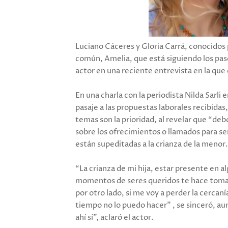
Luciano Cáceres y Gloria Carrá, conocidos p
común, Amelia, que está siguiendo los paso
actor en una reciente entrevista en la que 
En una charla con la periodista Nilda Sarli e
pasaje a las propuestas laborales recibidas
temas son la prioridad, al revelar que “deb
sobre los ofrecimientos o llamados para se
están supeditadas a la crianza de la menor.
“La crianza de mi hija, estar presente en
momentos de seres queridos te hace tomar
por otro lado, si me voy a perder la cercan
tiempo no lo puedo hacer” , se sinceró, au
ahí sí”, aclaró el actor.