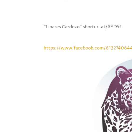
"Linares Cardozo" shorturl.at/6YD5f
https://www.facebook.com/612274064