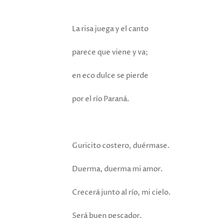
La risa juega y el canto
parece que viene y va;
en eco dulce se pierde
por el río Paraná.
Guricito costero, duérmase.
Duerma, duerma mi amor.
Crecerá junto al río, mi cielo.
Será buen pescador.