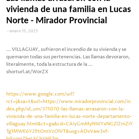
vivienda de una familia en Lucas
Norte - Mirador Provincial
enero 15, 2025
... VILLAGUAY, sufrieron el incendio de su vivienda y se
quemaron todas sus pertenencias. Las llamas devoraron,
literalmente, toda la estructura de la ...
shorturl.at/WorZX
https://www.google.com/url?
rct=j&sa=t&url=https://www.miradorprovincial.com/in
dex.php/id_um/375070-las-llamas-arrasaron-con-la-
vivienda-de-una-familia-en-lucas-norte-departamento-
villaguay.html&ct=ga&cd=CAIyGmMyNWYxNGZlZmZiY
Tg1MWE6Y29tOmVzOlVT&usg=AOvVaw3xf-
hjFsqmZbeLkChYHFTm