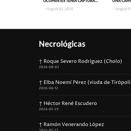
OCUPANTES TENÍA CAPTURA
UNA CAM
VIGENTE
August 02, 2026
August 0
Necrológicas
† Roque Severo Rodríguez (Cholo)
2026-08-03
† Elba Noemí Pérez (viuda de Tirópoli
2026-06-12
† Héctor René Escudero
2026-05-29
† Ramón Venerando López
2026-05-27